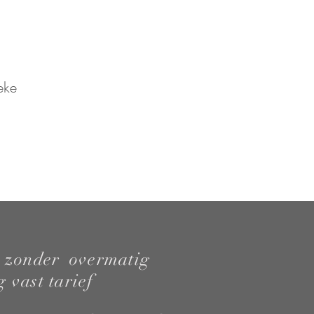
ke
 zonder overmatig
 vast tarief