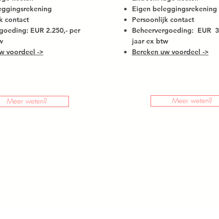
eggingsrekening
Eigen beleggingsrekening
k contact
Persoonlijk contact
rgoeding:
EUR 2.250,- per
Beheervergoeding:
EUR 3
w
jaar
ex btw
w voordeel ->
Bereken uw voordeel ->
Meer weten?
Meer weten?