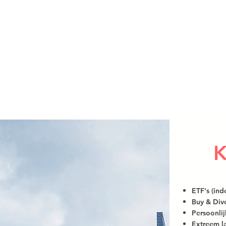
K
ETF's (in
Buy & Dive
Persoonlij
Extreem l