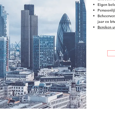
Eigen bel
Persoonlij
Beheerve
jaar
ex bt
Bereken u