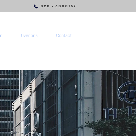
020 - 6000757
n
Over ons
Contact